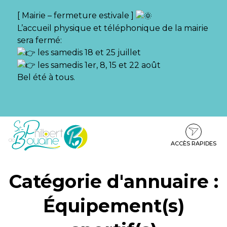
Gestion des traceurs
[ Mairie – fermeture estivale ]
L’accueil physique et téléphonique de la mairie
sera fermé:
les samedis 18 et 25 juillet
les samedis 1er, 8, 15 et 22 août
Bel été à tous.
Aller
Aller
Aller
à
au
au
la
contenu
pied
ACCÈS RAPIDES
navigation
de
page
Catégorie d'annuaire :
Équipement(s)