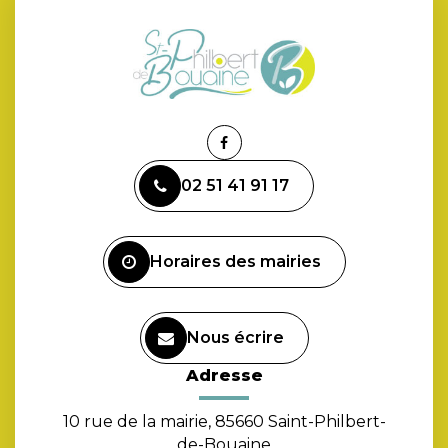
Lien
vers
02 51 41 91 17
le
compte
Facebook
Horaires des mairies
Nous écrire
Adresse
10 rue de la mairie, 85660 Saint-Philbert-
de-Bouaine