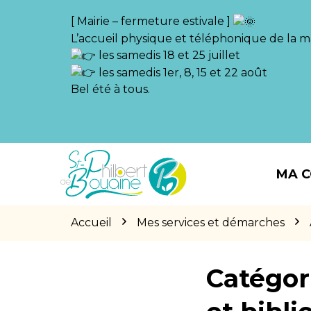
Gestion des traceurs
[ Mairie – fermeture estivale ]
L’accueil physique et téléphonique de la ma
les samedis 18 et 25 juillet
les samedis 1er, 8, 15 et 22 août
Bel été à tous.
Aller
Aller
Aller
à
au
au
MA 
la
contenu
pied
navigation
de
page
Accueil
Mes services et démarches
Catégor