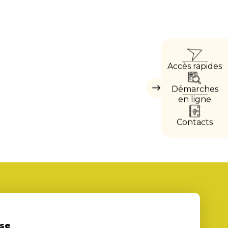
ACCÈ
Accès rapides
DIRE
Démarches
Masquer
les
en ligne
accès
directs
Contacts
se