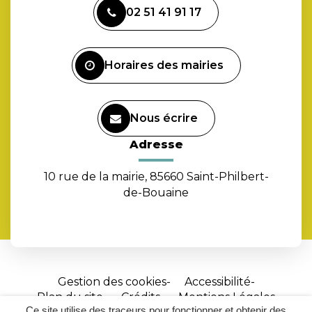
vers
02 51 41 91 17
le
compte
Facebook
Horaires des mairies
Nous écrire
Adresse
10 rue de la mairie, 85660 Saint-Philbert-
de-Bouaine
Gestion des cookies
Accessibilité
Plan du site
Crédits
Mentions Légales
Ce site utilise des traceurs pour fonctionner et obtenir des