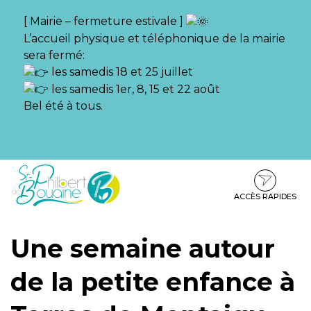
Gestion des traceurs
[ Mairie – fermeture estivale ]
L’accueil physique et téléphonique de la mairie
sera fermé:
les samedis 18 et 25 juillet
les samedis 1er, 8, 15 et 22 août
Bel été à tous.
Aller
Aller
Aller
à
au
au
la
contenu
pied
ACCÈS RAPIDES
navigation
de
page
Une semaine autour
de la petite enfance à