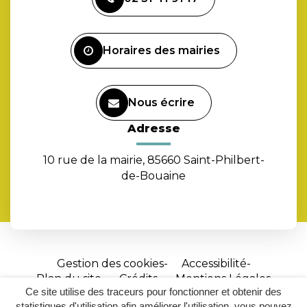
le
compte
Facebook
Horaires des mairies
Nous écrire
Adresse
10 rue de la mairie, 85660 Saint-Philbert-
de-Bouaine
Gestion des cookies
Accessibilité
Plan du site
Crédits
Mentions Légales
Ce site utilise des traceurs pour fonctionner et obtenir des
Site
statistiques d'utilisation afin améliorer l'utilisation, vous pouvez