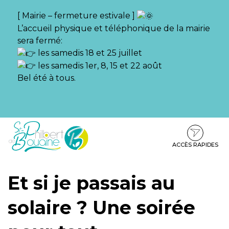
Gestion des traceurs
[ Mairie – fermeture estivale ]
L’accueil physique et téléphonique de la mairie
sera fermé:
les samedis 18 et 25 juillet
les samedis 1er, 8, 15 et 22 août
Bel été à tous.
Aller
Aller
Aller
à
au
au
la
contenu
pied
ACCÈS RAPIDES
navigation
de
page
Et si je passais au
solaire ? Une soirée