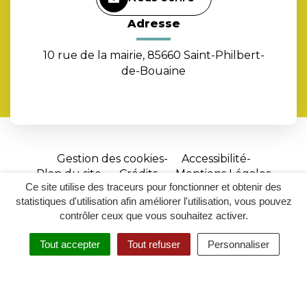
Adresse
10 rue de la mairie, 85660 Saint-Philbert-
de-Bouaine
Gestion des cookies
Accessibilité
Plan du site
Crédits
Mentions Légales
Ce site utilise des traceurs pour fonctionner et obtenir des
Site
statistiques d'utilisation afin améliorer l'utilisation, vous pouvez
réalisé
contrôler ceux que vous souhaitez activer.
par
Tout accepter
Tout refuser
Personnaliser
Inovagora
MENU
RECHERCHER
ACCESSIBILITÉ
(ouverture
dans
un