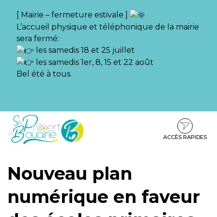
Gestion des traceurs
[ Mairie – fermeture estivale ]
L’accueil physique et téléphonique de la mairie
sera fermé:
les samedis 18 et 25 juillet
les samedis 1er, 8, 15 et 22 août
Bel été à tous.
Aller
Aller
Aller
à
au
au
la
contenu
pied
ACCÈS RAPIDES
navigation
de
page
Nouveau plan
numérique en faveur