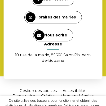
le
compte
Facebook
Horaires des mairies
Nous écrire
Adresse
10 rue de la mairie, 85660 Saint-Philbert-
de-Bouaine
Gestion des cookies
Accessibilité
Plan du site
Crédits
Mentions Légales
Ce site utilise des traceurs pour fonctionner et obtenir des
Site
statistiques d'utilisation afin améliorer l'utilisation, vous pouvez