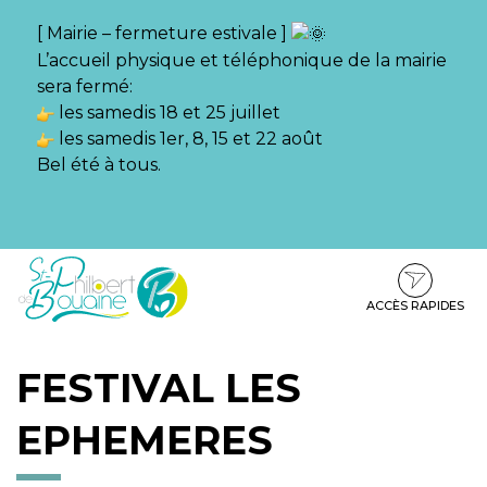
Gestion des traceurs
[ Mairie – fermeture estivale ]
L’accueil physique et téléphonique de la mairie
sera fermé:
les samedis 18 et 25 juillet
les samedis 1er, 8, 15 et 22 août
Bel été à tous.
Aller
Aller
Aller
à
au
au
la
contenu
pied
ACCÈS RAPIDES
navigation
de
page
FESTIVAL LES
EPHEMERES