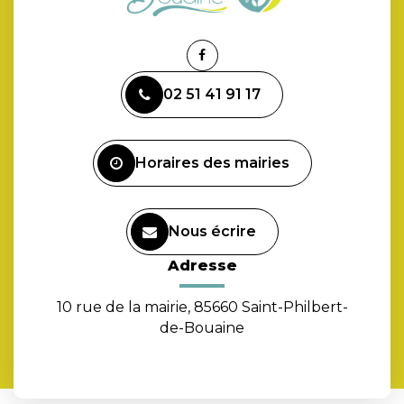
Lien
vers
02 51 41 91 17
le
compte
Facebook
Horaires des mairies
Nous écrire
Adresse
10 rue de la mairie, 85660 Saint-Philbert-
de-Bouaine