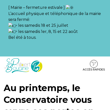
Gestion des traceurs
[ Mairie – fermeture estivale ]
L’accueil physique et téléphonique de la mairie
sera fermé:
les samedis 18 et 25 juillet
les samedis 1er, 8, 15 et 22 août
Bel été à tous.
Aller
Aller
Aller
à
au
au
la
contenu
pied
ACCÈS RAPIDES
navigation
de
page
Au printemps, le
Conservatoire vous